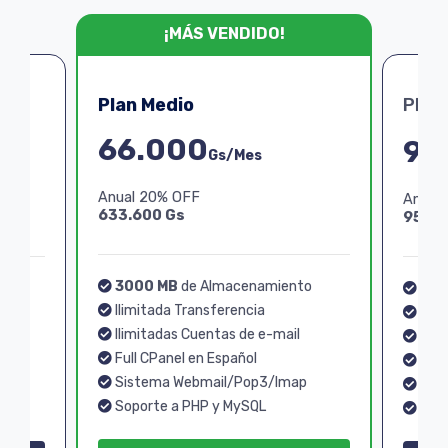
¡MÁS VENDIDO!
Plan Medio
Plan
66.000
99
Gs/Mes
Anual 20% OFF
Anual
633.600 Gs
950.4
3000 MB
de Almacenamiento
o
40
Ilimitada Transferencia
Ilim
Ilimitadas Cuentas de e-mail
Ilim
Full CPanel en Español
Full
Sistema Webmail/Pop3/Imap
p
Sis
Soporte a PHP y MySQL
Sopo