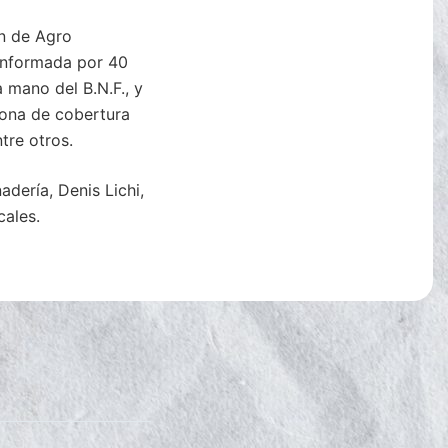
ón de Agro
conformada por 40
 mano del B.N.F., y
zona de cobertura
tre otros.
dería, Denis Lichi,
cales.