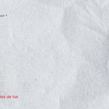
 con
*
tos de tus