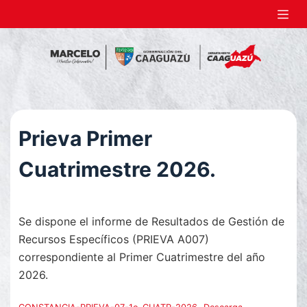
S
a
l
t
a
r
a
Prieva Primer
l
c
Cuatrimestre 2026.
o
n
t
Se dispone el informe de Resultados de Gestión de
e
Recursos Específicos (PRIEVA A007)
n
correspondiente al Primer Cuatrimestre del año
i
2026.
d
o