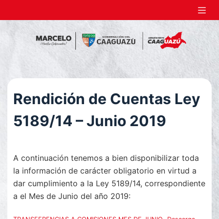
S
a
l
t
a
r
a
Rendición de Cuentas Ley
l
c
5189/14 – Junio 2019
o
n
t
A continuación tenemos a bien disponibilizar toda
e
la información de carácter obligatorio en virtud a
n
dar cumplimiento a la Ley 5189/14, correspondiente
i
a el Mes de Junio del año 2019:
d
o