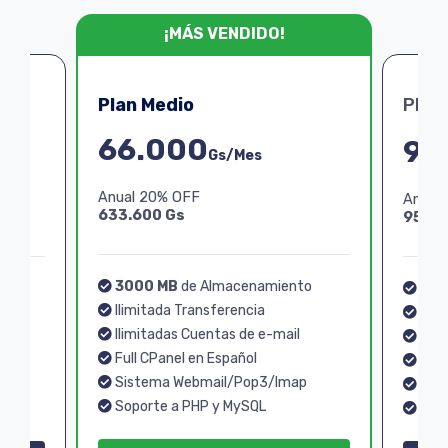
¡MÁS VENDIDO!
Plan Medio
Plan
66.000
99
Gs/Mes
Anual 20% OFF
Anual
633.600 Gs
950.4
3000 MB
de Almacenamiento
o
40
Ilimitada Transferencia
Ilim
Ilimitadas Cuentas de e-mail
Ilim
Full CPanel en Español
Full
Sistema Webmail/Pop3/Imap
p
Sis
Soporte a PHP y MySQL
Sopo